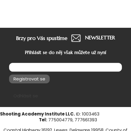
NEWSLETTER
Brzy pro Vás spustíme
Přihlásit se do něj však můžete už nyní
Registrovat se
Odhlásit se
Shooting Academy Institute LLC.
ID: 1003463
Tel:
775004779, 777661393
Coastal Highway 16192, Lewes, Delaware 19958, County of