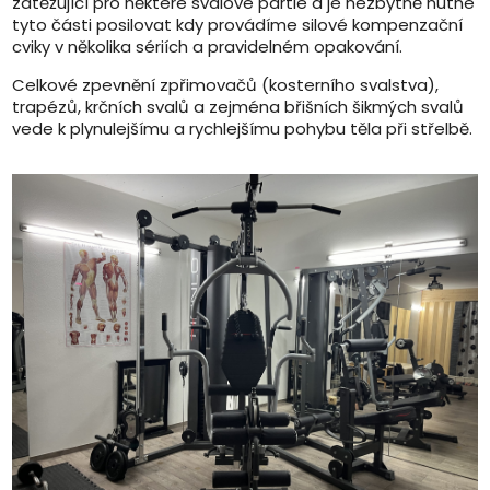
zatěžující pro některé svalové partie a je nezbytně nutné
tyto části posilovat kdy provádíme silové kompenzační
cviky v několika sériích a pravidelném opakování.
Celkové zpevnění zpřimovačů (kosterního svalstva),
trapézů, krčních svalů a zejména břišních šikmých svalů
vede k plynulejšímu a rychlejšímu pohybu těla při střelbě.