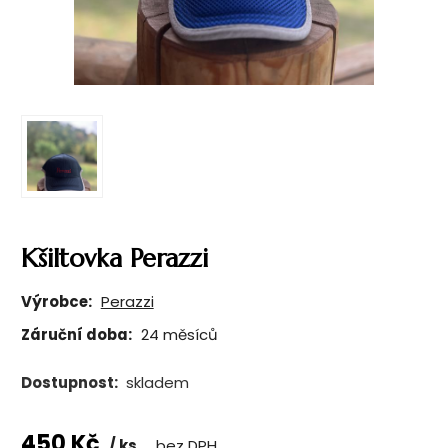
Kšiltovka Perazzi
Výrobce:
Perazzi
Záruční doba:
24 měsíců
Dostupnost:
skladem
450
Kč
ks
bez DPH